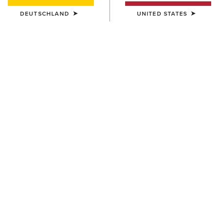
DEUTSCHLAND
UNITED STATES
DAMEN
DAMEN
Ravello Dress Tall Riding Boot
Ravello Tall Riding Boot
550,00 €
550,00 €
DAMEN
DAMEN
Devon Tall Riding Boot
Devon Sport Tall Riding Boot
400,00 €
390,00 €