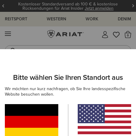
Kostenloser Standardversand ab 100 € & kostenlose
Rücksendungen für Ariat Insider
Jetzt anmelden
REITSPORT
WESTERN
WORK
DENIM
MENÜ
S
Jeans
Westernstiefel
ARIAT
DAMEN
REITEN
SCHUHE
Bitte wählen Sie Ihren Standort aus
C
Damen Reitstiefel und Reitschuhe
Wir möchten nur kurz nachfragen, ob Sie Ihre landesspezifische
Website besuchen wollen.
Reitstiefel
Stiefeletten
Chaps
Allwetter Reitsch
42 ARTIKEL
Filter & Sortieren