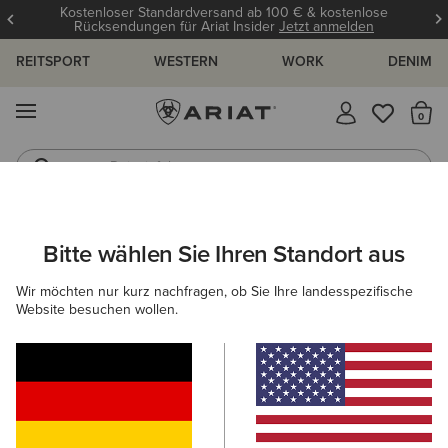
Kostenloser Standardversand ab 100 € & kostenlose
Rücksendungen für Ariat Insider
Jetzt anmelden
REITSPORT
WESTERN
WORK
DENIM
MENÜ
S
Reitstiefel
Jeans
ARIAT
DAMEN
REITEN
BEKLEIDUNG
REITHOSEN- & LEG
Bitte wählen Sie Ihren Standort aus
C
Reithosen und -leggings für Damen
Wir möchten nur kurz nachfragen, ob Sie Ihre landesspezifische
Website besuchen wollen.
Oberbekleidung
Sweatshirts & Hoodies
Oberteile & T
Filter & Sortieren
30 ARTIKEL