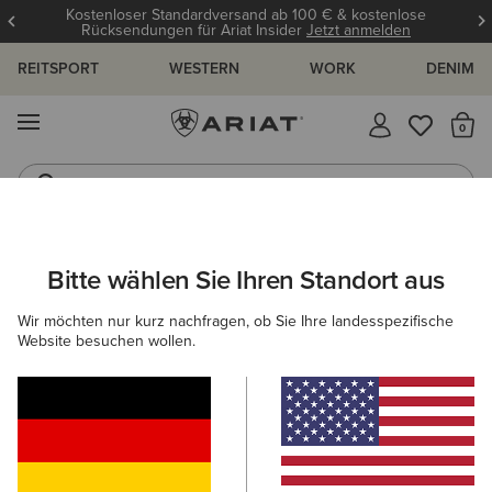
Kostenloser Standardversand ab 100 € & kostenlose
Rücksendungen für Ariat Insider
Jetzt anmelden
REITSPORT
WESTERN
WORK
DENIM
MENÜ
S
Reitstiefel
Jeans
ARIAT
DAMEN
SCHUHE
REITEN
STALLSCHUHE
Bitte wählen Sie Ihren Standort aus
C
Stallschuhe für Damen
Wir möchten nur kurz nachfragen, ob Sie Ihre landesspezifische
Website besuchen wollen.
Reitstiefel
Stiefeletten
Chaps
Allwetter Reitsch
5 ARTIKEL
Filter & Sortieren