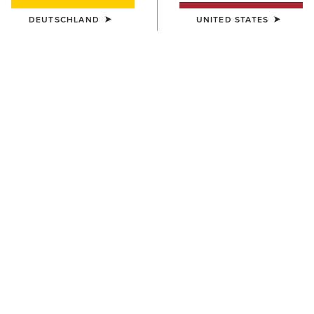
DEUTSCHLAND
UNITED STATES
DAMEN
DAMEN
Probaby Lacer
Anthem Round Toe Lacer
Waterproof Boot
160,00 €
170,00 €
DAMEN
DAMEN
Barnyard Waterproof Chelsea
Barnyard Waterproof Chelsea
Boot
Boot
170,00 €
170,00 €