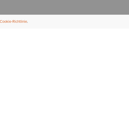
Cookie-Richtlinie
NFORMATION
ÜBER UNS
ndler finden
Über Ariat
ternational
Nachhaltigkeit
bs & Karriere
Presse
ößentabellen
Athleten
ue Fit