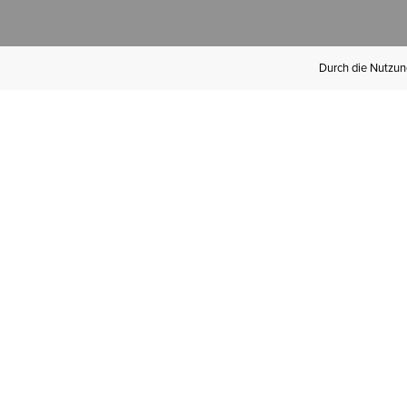
Durch die Nutzung
Werden Sie
Mitglied bei Ariat
Insider
Kostenloser Versand ab 100 €,