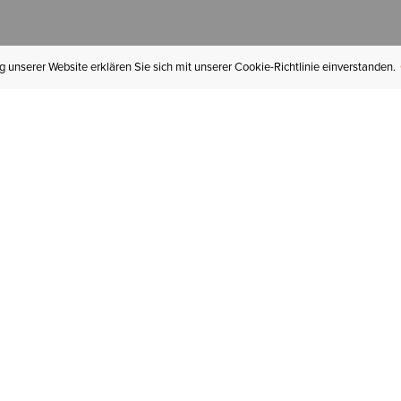
 unserer Website erklären Sie sich mit unserer Cookie-Richtlinie einverstanden.
MEIN KONTO
I
BESTELLSTATUS
RÜCKSENDUNGEN
Mein Konto
Hä
Newsletteranmeldung
In
GESCHENKGUTSCHEINE
Für später gespeichert
Jo
LIEFERUNG & VERSAND
Ariat Insider
Gr
GARANTIE
Ariat weiterempfehlen
Tr
KLARNA