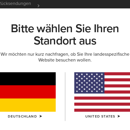
e Rücksendungen
12 Monate Garantie
Mehr er
Bitte wählen Sie Ihren
K
NEU & FEATURED
ARIAT LIFE
OUTLET
Standort aus
Wir möchten nur kurz nachfragen, ob Sie Ihre landesspezifische
Website besuchen wollen.
ür Damen
 Reitschuhe
Ausdauerreiten
DEUTSCHLAND
UNITED STATES