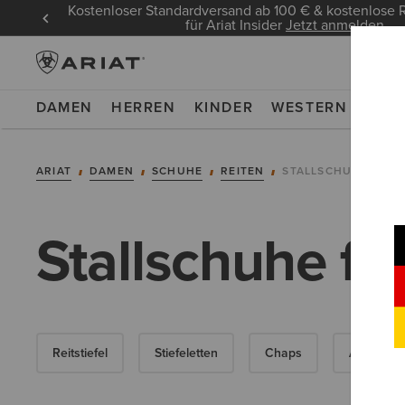
Kostenloser Standardversand ab 100 € & kostenlos
für Ariat Insider
Jetzt anmelden
DAMEN
HERREN
KINDER
WESTERN
WOR
ARIAT
DAMEN
SCHUHE
REITEN
STALLSCHUHE
Stallschuhe f
Reitstiefel
Stiefeletten
Chaps
Allwetter