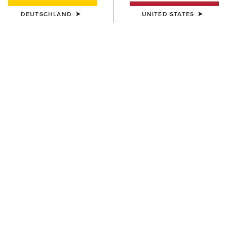
DEUTSCHLAND
UNITED STATES
DAMEN
DAMEN
Barnyard Waterproof Chelsea
Anthem Round Toe Lacer
Boot
Waterproof Boot
170,00 €
170,00 €
DAMEN
DAMEN
Barnyard Waterproof Chelsea
Probaby Lacer
Boot
160,00 €
170,00 €