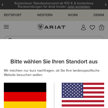
Kostenloser Standardversand ab 100 € & kostenlose
Rücksendungen für Ariat Insider
Jetzt anmelden
REITSPORT
WESTERN
WORK
DENIM
MENÜ
S
Reitstiefel
Jeans
ARIAT
DAMEN
SCHUHE
REITEN
STALLSCHUHE
Bitte wählen Sie Ihren Standort aus
C
Stallschuhe für Damen
Wir möchten nur kurz nachfragen, ob Sie Ihre landesspezifische
Website besuchen wollen.
Reitstiefel
Stiefeletten
Chaps
Allwetter Reitsch
5 ARTIKEL
Filter & Sortieren