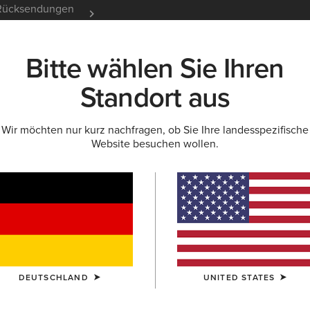
e Rücksendungen
12 Monate Garantie
Mehr er
Bitte wählen Sie Ihren
K
NEU & FEATURED
ARIAT LIFE
OUTLET
Standort aus
Wir möchten nur kurz nachfragen, ob Sie Ihre landesspezifische
Website besuchen wollen.
ür Damen
 Reitschuhe
Ausdauerreiten
DEUTSCHLAND
UNITED STATES