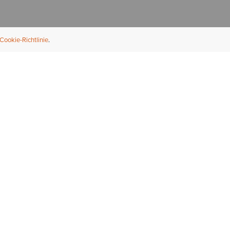
Cookie-Richtlinie
NFORMATION
ÜBER UNS
ndler finden
Über Ariat
ternational
Nachhaltigkeit
bs & Karriere
Presse
ößentabellen
Athleten
ue Fit