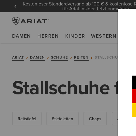
Kostenloser Standardversand ab 100 € & kostenlos
für Ariat Insider
Jetzt anmelden
DAMEN
HERREN
KINDER
WESTERN
WOR
ARIAT
DAMEN
SCHUHE
REITEN
STALLSCHUHE
Stallschuhe f
Reitstiefel
Stiefeletten
Chaps
Allwetter