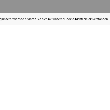
 unserer Website erklären Sie sich mit unserer Cookie-Richtlinie einverstanden.
MEIN KONTO
I
BESTELLSTATUS
RÜCKSENDUNGEN
Mein Konto
Hä
Newsletteranmeldung
In
GESCHENKGUTSCHEINE
Für später gespeichert
Jo
LIEFERUNG & VERSAND
Ariat Insider
Gr
GARANTIE
Ariat weiterempfehlen
Tr
KLARNA