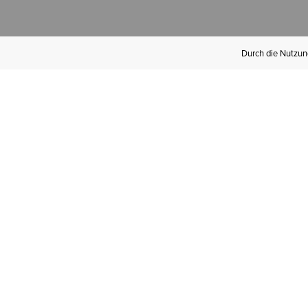
Durch die Nutzung
Werden Sie
Mitglied bei Ariat
Insider
Kostenloser Versand ab 100 €,