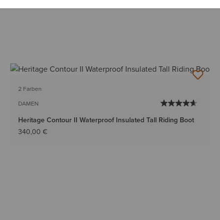
2 Farben
DAMEN
Heritage Contour II Waterproof Insulated Tall Riding Boot
340,00 €