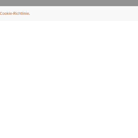
Cookie-Richtlinie
NFORMATION
ÜBER UNS
ndler finden
Über Ariat
ternational
Nachhaltigkeit
bs & Karriere
Presse
ößentabellen
Athleten
ue Fit
iefel-Reparaturservice