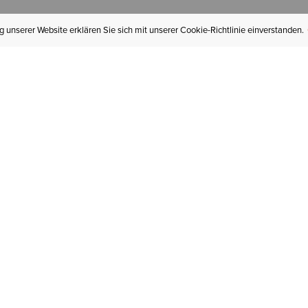
 unserer Website erklären Sie sich mit unserer Cookie-Richtlinie einverstanden.
MEIN KONTO
I
BESTELLSTATUS
RÜCKSENDUNGEN
Mein Konto
Hä
Newsletteranmeldung
In
GESCHENKGUTSCHEINE
Für später gespeichert
Jo
LIEFERUNG & VERSAND
Ariat Insider
Gr
GARANTIE
Ariat weiterempfehlen
Tr
KLARNA
St
HILFE