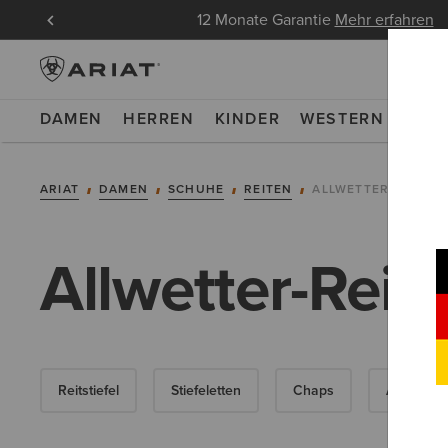
ndungen
12 Monate Garantie
Mehr erfahren
DAMEN
HERREN
KINDER
WESTERN
WOR
ARIAT
DAMEN
SCHUHE
REITEN
ALLWETTER REITSC
Allwetter-Rei
Reitstiefel
Stiefeletten
Chaps
Ausdauer