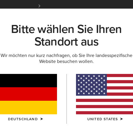
Kostenloser Standardversand ab 100 € & ko
für Ariat Insider
Jetzt anme
Bitte wählen Sie Ihren
K
NEU & FEATURED
ARIAT LIFE
OUTLET
Standort aus
Wir möchten nur kurz nachfragen, ob Sie Ihre landesspezifische
HUHE
Website besuchen wollen.
tschuhe für Dame
reiten
Stallschuhe
DEUTSCHLAND
UNITED STATES