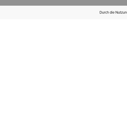
Durch die Nutzung
Werden Sie
Mitglied bei Ariat
Insider
Kostenloser Versand ab 100 €,
kostenlose Rücksendungen und
exklusive Vorteile!