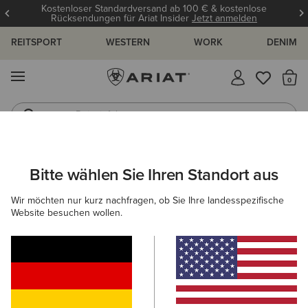
Kostenloser Standardversand ab 100 € & kostenlose
Rücksendungen für Ariat Insider
Jetzt anmelden
REITSPORT
WESTERN
WORK
DENIM
MENÜ
S
Reitstiefel
Jeans
ARIAT
DAMEN
SCHUHE
REITEN
ALLWETTER REITSCHUH
Bitte wählen Sie Ihren Standort aus
C
Allwetter-Reitschuhe für Damen
Wir möchten nur kurz nachfragen, ob Sie Ihre landesspezifische
Website besuchen wollen.
Reitstiefel
Stiefeletten
Chaps
Ausdauerreiten
Filter & Sortieren
3 ARTIKEL