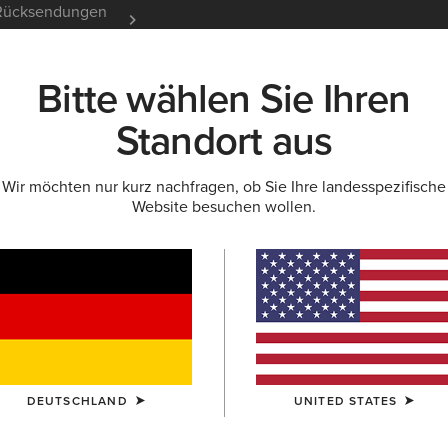
e Rücksendungen
12 Monate Garantie
Mehr er
Bitte wählen Sie Ihren
K
NEU & FEATURED
ARIAT LIFE
OUTLET
Standort aus
Wir möchten nur kurz nachfragen, ob Sie Ihre landesspezifische
Website besuchen wollen.
 für Damen
ummistiefel
Freizeitschuhe
Pantoletten
Wasserd
DEUTSCHLAND
UNITED STATES