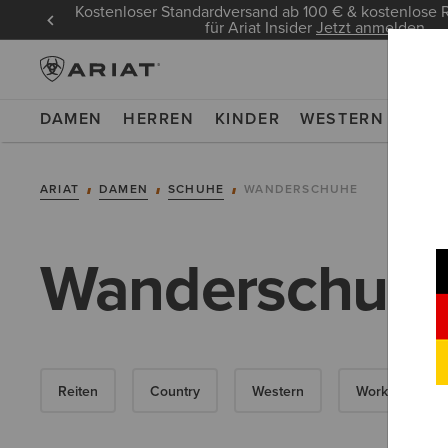
Kostenloser Standardversand ab 100 € & kostenlos
für Ariat Insider
Jetzt anmelden
DAMEN
HERREN
KINDER
WESTERN
WOR
ARIAT
DAMEN
SCHUHE
WANDERSCHUHE
Wanderschuhe
Reiten
Country
Western
Work
G