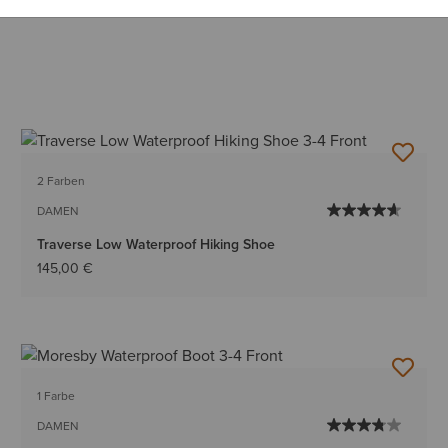
2 Farben
DAMEN
Traverse Low Waterproof Hiking Shoe
145,00 €
1 Farbe
DAMEN