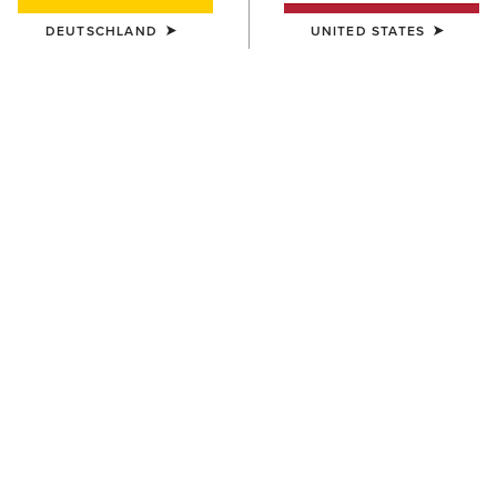
DEUTSCHLAND
UNITED STATES
DAMEN
DAMEN
Traverse Hiking Trousers
Traverse Hiking Trousers
95,00 €
95,00 €
DAMEN
Mid Rise Outseam Ella Skinny
Jean
90,00 €