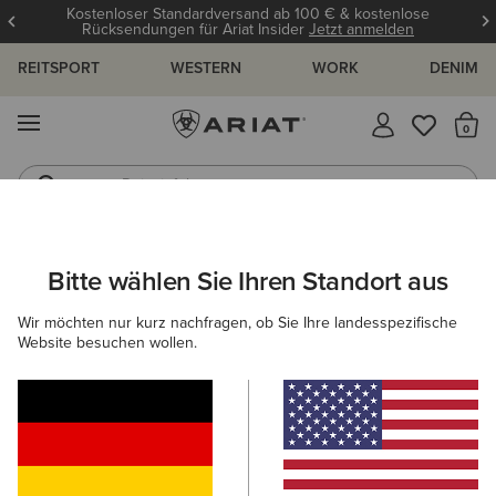
Kostenloser Standardversand ab 100 € & kostenlose
Rücksendungen für Ariat Insider
Jetzt anmelden
REITSPORT
WESTERN
WORK
DENIM
MENÜ
S
Reitstiefel
Jeans
ARIAT
DAMEN
COUNTRY
BEKLEIDUNG
HOSEN
Bitte wählen Sie Ihren Standort aus
C
Damenhosen
Wir möchten nur kurz nachfragen, ob Sie Ihre landesspezifische
Website besuchen wollen.
Oberbekleidung
Pullover
Blusen & Tops
Kleide
Filter & Sortieren
3 ARTIKEL