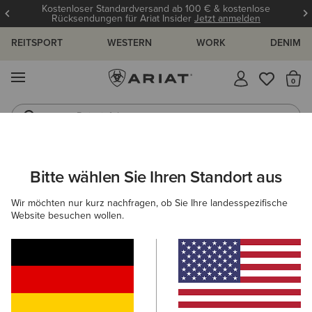
Kostenloser Standardversand ab 100 € & kostenlose
Rücksendungen für Ariat Insider
Jetzt anmelden
REITSPORT
WESTERN
WORK
DENIM
MENÜ
S
Reitstiefel
Jeans
ARIAT
DAMEN
COUNTRY
BEKLEIDUNG
HOSEN
Bitte wählen Sie Ihren Standort aus
C
Damenhosen
Wir möchten nur kurz nachfragen, ob Sie Ihre landesspezifische
Website besuchen wollen.
Oberbekleidung
Pullover
Blusen & Tops
Kleide
Filter & Sortieren
3 ARTIKEL