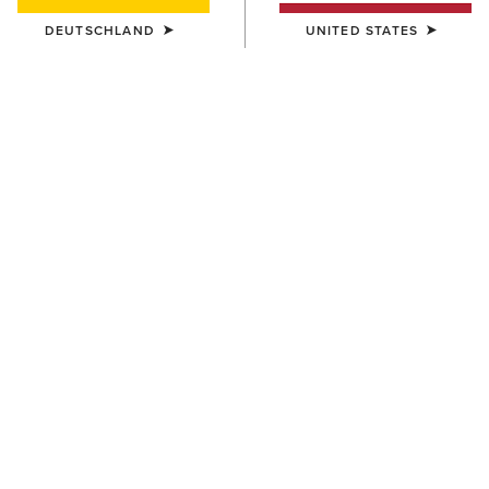
DEUTSCHLAND
UNITED STATES
DAMEN
DAMEN
Traverse Hiking Trousers
Traverse Hiking Trousers
95,00 €
95,00 €
DAMEN
Mid Rise Outseam Ella Skinny
Jean
90,00 €