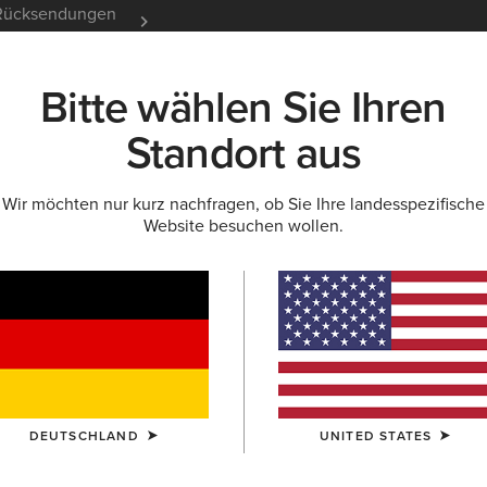
e Rücksendungen
12 Monate Garantie
Mehr er
Bitte wählen Sie Ihren
K
NEU & FEATURED
ARIAT LIFE
OUTLET
Standort aus
Wir möchten nur kurz nachfragen, ob Sie Ihre landesspezifische
Website besuchen wollen.
Kleider & Röcke
DEUTSCHLAND
UNITED STATES