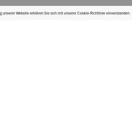
 unserer Website erklären Sie sich mit unserer Cookie-Richtlinie einverstanden.
MEIN KONTO
I
BESTELLSTATUS
RÜCKSENDUNGEN
Mein Konto
Hä
Newsletteranmeldung
In
GESCHENKGUTSCHEINE
Für später gespeichert
Jo
LIEFERUNG & VERSAND
Ariat Insider
Gr
GARANTIE
Ariat weiterempfehlen
Tr
KLARNA
St
HILFE