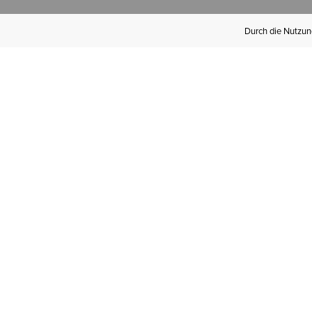
Durch die Nutzung
Werden Sie
Mitglied bei Ariat
Insider
Kostenloser Versand ab 100 €,
kostenlose Rücksendungen und
exklusive Vorteile!