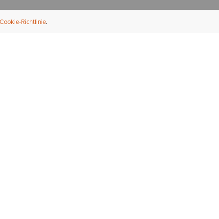
Cookie-Richtlinie
NFORMATION
ÜBER UNS
ndler finden
Über Ariat
ternational
Nachhaltigkeit
bs & Karriere
Presse
ößentabellen
Athleten
ue Fit
iefel-Reparaturservice