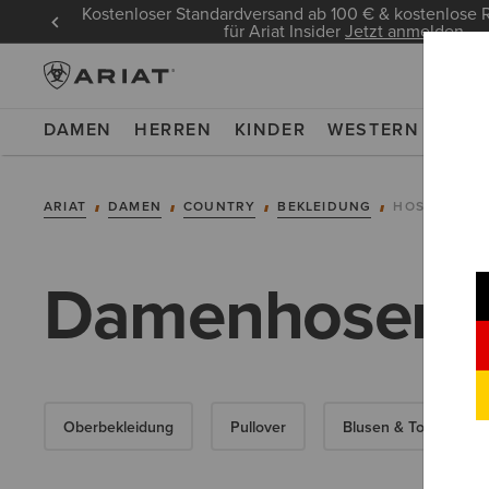
Kostenloser Standardversand ab 100 € & kostenlos
für Ariat Insider
Jetzt anmelden
DAMEN
HERREN
KINDER
WESTERN
WOR
ARIAT
DAMEN
COUNTRY
BEKLEIDUNG
HOSEN
Damenhosen
Oberbekleidung
Pullover
Blusen & Tops