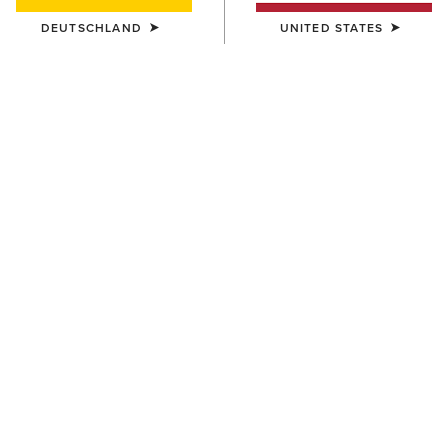
DEUTSCHLAND
UNITED STATES
UNISEX
UNISEX
Country Cap
Country Cap
23,00 €
30,00 €
UNISEX
UNISEX
Country Performance Merino
Country Performance Merino
Socks
Socks
30,00 €
30,00 €