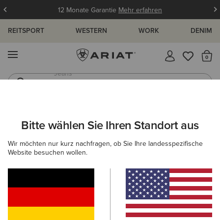
12 Monate Garantie
Mehr erfahren
REITSPORT
WESTERN
WORK
DENIM
MENÜ
S
Jeans
Westernstiefel
ARIAT
DAMEN
COUNTRY
ACCESSOIRES
Bitte wählen Sie Ihren Standort aus
C
Zubehör für Outdoorliebhaber
Wir möchten nur kurz nachfragen, ob Sie Ihre landesspezifische
Website besuchen wollen.
Mützen & Caps
Taschen
Gürtel
Socken
5 ARTIKEL
Filter & Sortieren