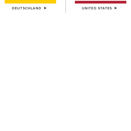
DEUTSCHLAND
UNITED STATES
UNISEX
UNISEX
Country Cap
Country Cap
23,00 €
30,00 €
UNISEX
UNISEX
Country Performance Merino
Country Performance Merino
Socks
Socks
30,00 €
30,00 €