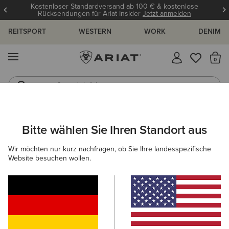
Kostenloser Standardversand ab 100 € & kostenlose
Rücksendungen für Ariat Insider
Jetzt anmelden
REITSPORT
WESTERN
WORK
DENIM
MENÜ
S
Gummistiefel
Reitstiefel
ARIAT
DAMEN
COUNTRY
ACCESSOIRES
Bitte wählen Sie Ihren Standort aus
C
Zubehör für Outdoorliebhaber
Wir möchten nur kurz nachfragen, ob Sie Ihre landesspezifische
Website besuchen wollen.
Mützen & Caps
Taschen
Gürtel
Socken
Filter & Sortieren
5 ARTIKEL