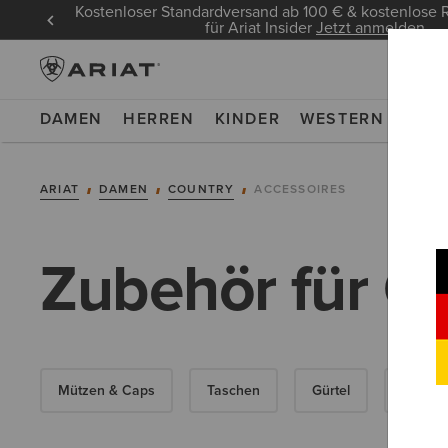
Kostenloser Standardversand ab 100 € & kostenlos
für Ariat Insider
Jetzt anmelden
DAMEN
HERREN
KINDER
WESTERN
WOR
ARIAT
DAMEN
COUNTRY
ACCESSOIRES
Zubehör für O
Mützen & Caps
Taschen
Gürtel
Socken