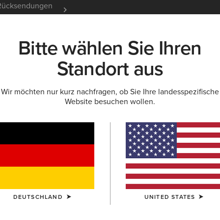
e Rücksendungen
12 Monate Garantie
Mehr er
Bitte wählen Sie Ihren
K
NEU & FEATURED
ARIAT LIFE
OUTLET
Standort aus
Wir möchten nur kurz nachfragen, ob Sie Ihre landesspezifische
Website besuchen wollen.
utdoorliebhaber
DEUTSCHLAND
UNITED STATES