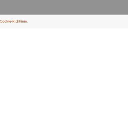
Cookie-Richtlinie
NFORMATION
ÜBER UNS
ndler finden
Über Ariat
ternational
Nachhaltigkeit
bs & Karriere
Presse
ößentabellen
Athleten
ue Fit