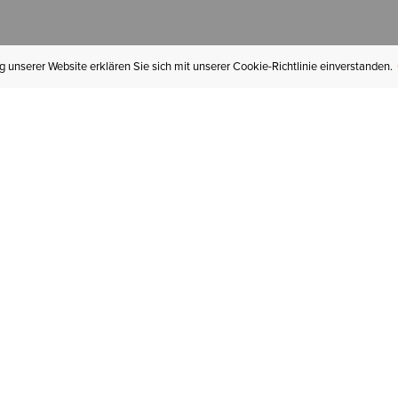
 unserer Website erklären Sie sich mit unserer Cookie-Richtlinie einverstanden.
MEIN KONTO
I
BESTELLSTATUS
RÜCKSENDUNGEN
Mein Konto
Hä
Newsletteranmeldung
In
GESCHENKGUTSCHEINE
Für später gespeichert
Jo
LIEFERUNG & VERSAND
Ariat Insider
Gr
GARANTIE
Ariat weiterempfehlen
Tr
KLARNA