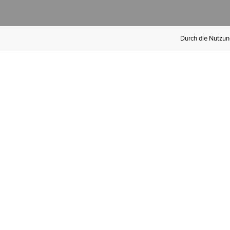
Durch die Nutzung
Werden Sie
Mitglied bei Ariat
Insider
Kostenloser Versand ab 100 €,