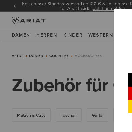
Kostenloser Standardversand ab 100 € & kostenlos
für Ariat Insider
Jetzt anmelden
DAMEN
HERREN
KINDER
WESTERN
WOR
ARIAT
DAMEN
COUNTRY
ACCESSOIRES
Zubehör für O
Mützen & Caps
Taschen
Gürtel
Socken