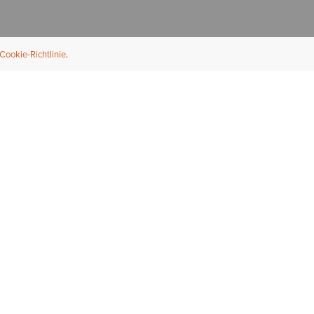
Cookie-Richtlinie
NFORMATION
ÜBER UNS
ndler finden
Über Ariat
ternational
Nachhaltigkeit
bs & Karriere
Presse
ößentabellen
Athleten
ue Fit