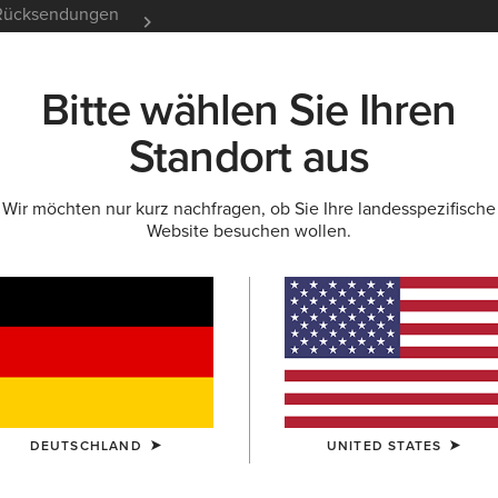
e Rücksendungen
12 Monate Garantie
Mehr er
Bitte wählen Sie Ihren
K
NEU & FEATURED
ARIAT LIFE
OUTLET
Standort aus
Wir möchten nur kurz nachfragen, ob Sie Ihre landesspezifische
Website besuchen wollen.
utdoorliebhaber
DEUTSCHLAND
UNITED STATES