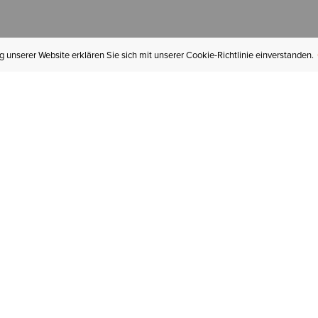
 unserer Website erklären Sie sich mit unserer Cookie-Richtlinie einverstanden.
MEIN KONTO
I
BESTELLSTATUS
RÜCKSENDUNGEN
Mein Konto
Hä
Newsletteranmeldung
In
GESCHENKGUTSCHEINE
Für später gespeichert
Jo
LIEFERUNG & VERSAND
Ariat Insider
Gr
GARANTIE
Ariat weiterempfehlen
Tr
KLARNA