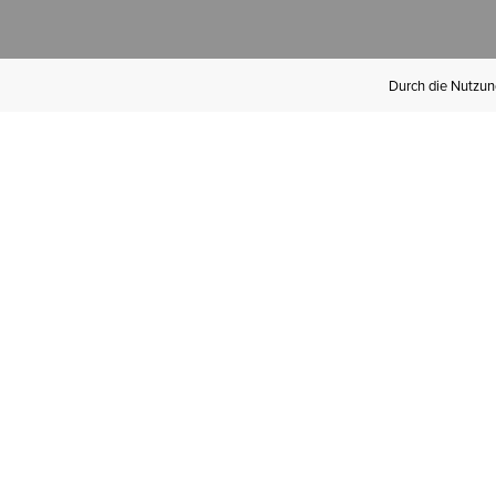
Durch die Nutzung
Werden Sie
Mitglied bei Ariat
Insider
Kostenloser Versand ab 100 €,