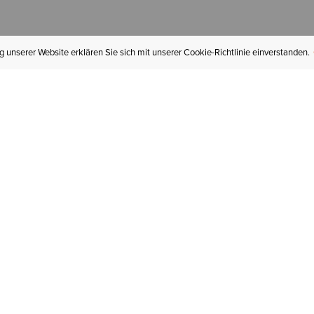
 unserer Website erklären Sie sich mit unserer Cookie-Richtlinie einverstanden.
MEIN KONTO
I
BESTELLSTATUS
RÜCKSENDUNGEN
Mein Konto
Hä
Newsletteranmeldung
In
GESCHENKGUTSCHEINE
Für später gespeichert
Jo
LIEFERUNG & VERSAND
Ariat Insider
Gr
GARANTIE
Ariat weiterempfehlen
Tr
KLARNA