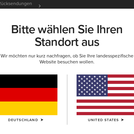
e Rücksendungen
12 Monate Garantie
Mehr er
Bitte wählen Sie Ihren
K
NEU & FEATURED
ARIAT LIFE
OUTLET
Standort aus
Wir möchten nur kurz nachfragen, ob Sie Ihre landesspezifische
Website besuchen wollen.
utdoorliebhaber
DEUTSCHLAND
UNITED STATES