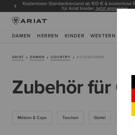
Kostenloser Standardversand ab 100 € & kostenlos
für Ariat Insider
Jetzt anmelden
DAMEN
HERREN
KINDER
WESTERN
WOR
ARIAT
DAMEN
COUNTRY
ACCESSOIRES
Zubehör für O
Mützen & Caps
Taschen
Gürtel
Socken