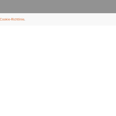
Cookie-Richtlinie
NFORMATION
ÜBER UNS
ndler finden
Über Ariat
ternational
Nachhaltigkeit
bs & Karriere
Presse
ößentabellen
Athleten
ue Fit