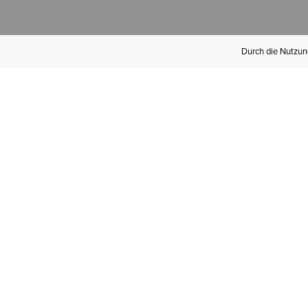
Durch die Nutzung
Werden Sie
Mitglied bei Ariat
Insider
Kostenloser Versand ab 100 €,