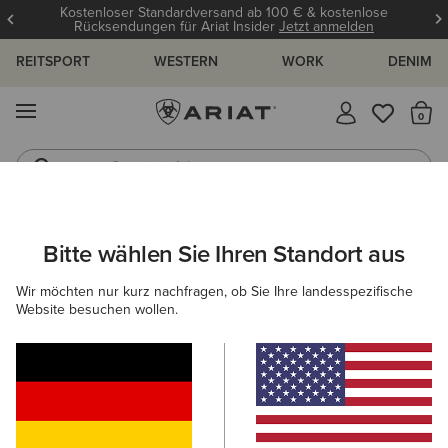
Kostenloser Standardversand ab 100 € & kostenlose
Rücksendungen für Ariat Insider
Jetzt anmelden
REITSPORT
WESTERN
WORK
DENIM
MENÜ
S
Gummistiefel
Reitstiefel
ARIAT
DAMEN
COUNTRY
ACCESSOIRES
Bitte wählen Sie Ihren Standort aus
C
Zubehör für Outdoorliebhaber
Wir möchten nur kurz nachfragen, ob Sie Ihre landesspezifische
Website besuchen wollen.
Mützen & Caps
Taschen
Gürtel
Socken
Filter & Sortieren
5 ARTIKEL