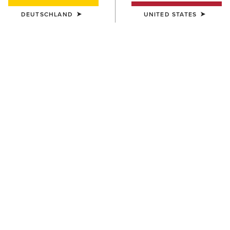
DEUTSCHLAND
UNITED STATES
UNISEX
UNISEX
Country Cap
Country Cap
30,00 €
23,00 €
DAMEN
UNISEX
Country Belt Bag
Country Performance Merino
Socks
160,00 €
30,00 €