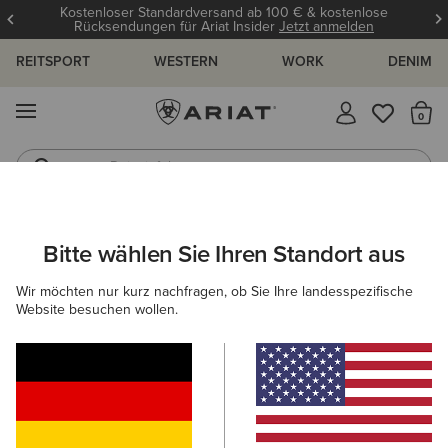
Kostenloser Standardversand ab 100 € & kostenlose
Rücksendungen für Ariat Insider
Jetzt anmelden
REITSPORT
WESTERN
WORK
DENIM
MENÜ
S
Reitstiefel
Jeans
ARIAT
DAMEN
BEKLEIDUNG
WORK
OBERTEILE & T-SHIR
Bitte wählen Sie Ihren Standort aus
C
Arbeitsshirts & -oberteile für Damen
Wir möchten nur kurz nachfragen, ob Sie Ihre landesspezifische
Website besuchen wollen.
Oberbekleidung
Sweatshirts & Hoodies
Denim
Filter & Sortieren
12 ARTIKEL