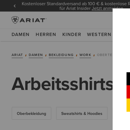
Kostenloser Standardversand ab 100 € & kostenlos
für Ariat Insider
Jetzt anmelden
DAMEN
HERREN
KINDER
WESTERN
WOR
ARIAT
DAMEN
BEKLEIDUNG
WORK
OBERTEILE & T-S
Arbeitsshirts 
Oberbekleidung
Sweatshirts & Hoodies
Denim