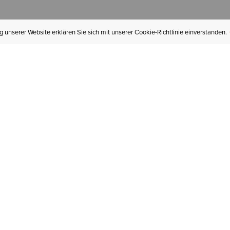
 unserer Website erklären Sie sich mit unserer Cookie-Richtlinie einverstanden.
MEIN KONTO
I
BESTELLSTATUS
RÜCKSENDUNGEN
Mein Konto
Hä
Newsletteranmeldung
In
GESCHENKGUTSCHEINE
Für später gespeichert
Jo
LIEFERUNG & VERSAND
Ariat Insider
Gr
GARANTIE
Ariat weiterempfehlen
Tr
KLARNA