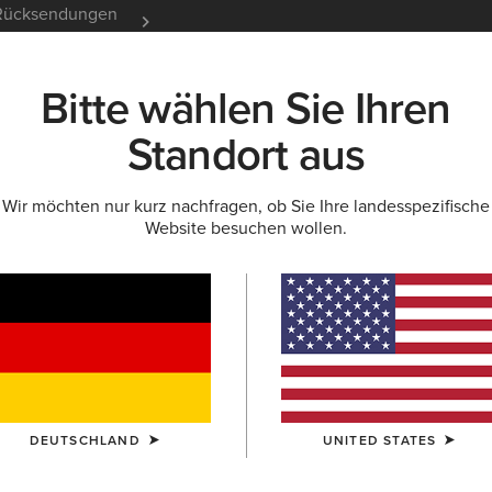
e Rücksendungen
12 Monate Garantie
Mehr er
Bitte wählen Sie Ihren
K
NEU & FEATURED
ARIAT LIFE
OUTLET
Standort aus
Wir möchten nur kurz nachfragen, ob Sie Ihre landesspezifische
HIRTS
Website besuchen wollen.
& -oberteile für 
DEUTSCHLAND
UNITED STATES