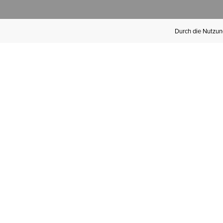
Durch die Nutzung
Werden Sie
Mitglied bei Ariat
Insider
Kostenloser Versand ab 100 €,
kostenlose Rücksendungen und