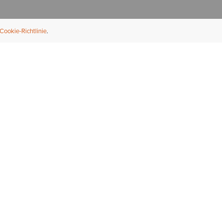
Cookie-Richtlinie
NFORMATION
ÜBER UNS
ndler finden
Über Ariat
ternational
Nachhaltigkeit
bs & Karriere
Presse
ößentabellen
Athleten
ue Fit