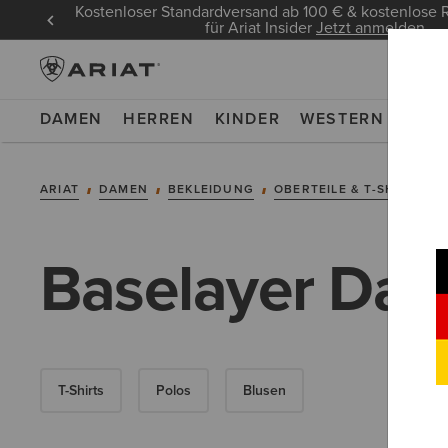
Kostenloser Standardversand ab 100 € & kostenlos
für Ariat Insider
Jetzt anmelden
DAMEN
HERREN
KINDER
WESTERN
WOR
ARIAT
DAMEN
BEKLEIDUNG
OBERTEILE & T-SHIRTS
Baselayer Da
T-Shirts
Polos
Blusen