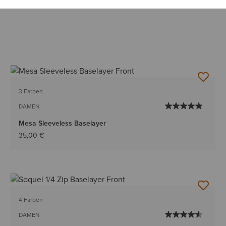
3 Farben
DAMEN
Mesa Sleeveless Baselayer
35,00 €
4 Farben
DAMEN