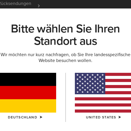
e Rücksendungen
12 Monate Garantie
Mehr er
Bitte wählen Sie Ihren
K
NEU & FEATURED
ARIAT LIFE
OUTLET
Standort aus
Wir möchten nur kurz nachfragen, ob Sie Ihre landesspezifische
BASELAYER
Website besuchen wollen.
men
DEUTSCHLAND
UNITED STATES