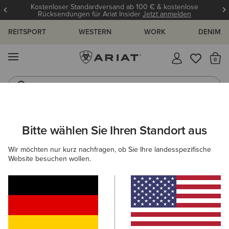
Kostenloser Standardversand ab 100 € & kostenlose
Rücksendungen für Ariat Insider
Jetzt anmelden
REITSPORT
WESTERN
WORK
DENIM
MENÜ
S
Jeans
Westernstiefel
ARIAT
DAMEN
BEKLEIDUNG
OBERTEILE & T-SHIRTS
BAS
Bitte wählen Sie Ihren Standort aus
C
Baselayer Damen
Wir möchten nur kurz nachfragen, ob Sie Ihre landesspezifische
Website besuchen wollen.
T-Shirts
Polos
Blusen
37 ARTIKEL
Filter & Sortieren