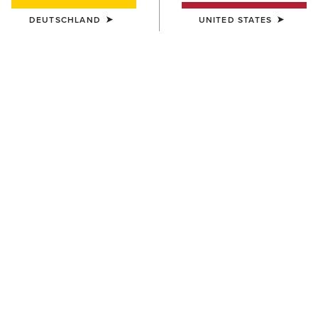
DEUTSCHLAND
UNITED STATES
DAMEN
DAMEN
Cheviot 1/4 Zip Baselayer
Breathe 1/2 Zip Baselayer
105,00 €
85,00 €
DAMEN
DAMEN
Breathe 1/2 Zip Baselayer
SolVeil 1/2 Zip Baselayer
85,00 €
70,00 €