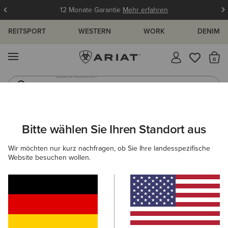
12 Monate Garantie
Mehr erfahren
REITSPORT
WESTERN
WORK
DENIM
MENÜ
S
Reitstiefel
Jeans
ARIAT
DAMEN
BEKLEIDUNG
OBERTEILE & T-SHIRTS
BAS
Bitte wählen Sie Ihren Standort aus
C
Baselayer Damen
Wir möchten nur kurz nachfragen, ob Sie Ihre landesspezifische
Website besuchen wollen.
T-Shirts
Polos
Blusen
Filter & Sortieren
37 ARTIKEL