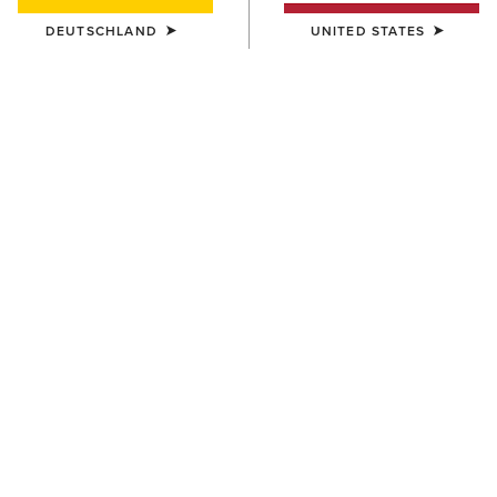
DEUTSCHLAND
UNITED STATES
DAMEN
DAMEN
Soquel 1/4 Zip Baselayer
SolVeil 1/2 Zip Baselayer
45,00 €
70,00 €
DAMEN
DAMEN
Mesa Sleeveless Baselayer
Breathe 1/2 Zip Baselayer
35,00 €
65,00 €