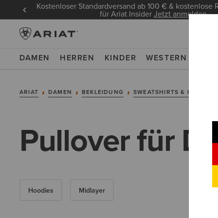
Kostenloser Standardversand ab 100 € & kostenlos
für Ariat Insider
Jetzt anmelden
DAMEN
HERREN
KINDER
WESTERN
WOR
ARIAT
DAMEN
BEKLEIDUNG
SWEATSHIRTS & HOODIES
Pullover für 
Hoodies
Midlayer