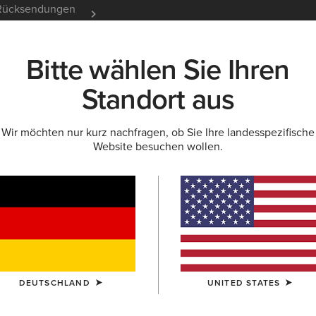
e Rücksendungen
12 Monate Garantie
Mehr er
Bitte wählen Sie Ihren
K
NEU & FEATURED
ARIAT LIFE
OUTLET
Standort aus
Wir möchten nur kurz nachfragen, ob Sie Ihre landesspezifische
PULLOVER
Website besuchen wollen.
Damen
DEUTSCHLAND
UNITED STATES