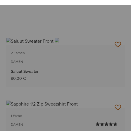
2 Farben
DAMEN
Saluut Sweater
90,00 €
1 Farbe
DAMEN