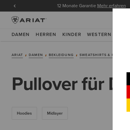
ndungen
12 Monate Garantie
Mehr erfahren
DAMEN
HERREN
KINDER
WESTERN
WOR
ARIAT
DAMEN
BEKLEIDUNG
SWEATSHIRTS & HOODIES
Pullover für 
Hoodies
Midlayer