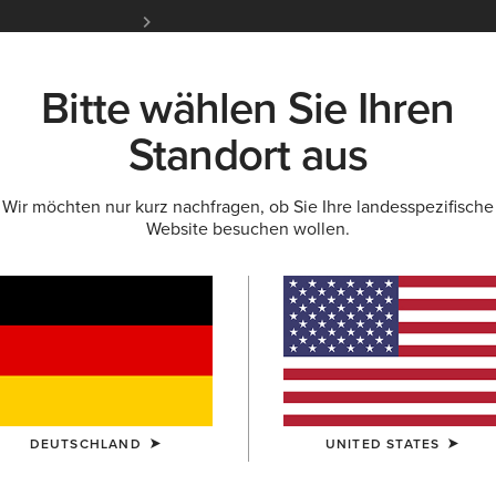
Kostenloser Standardversand ab 100 € & ko
für Ariat Insider
Jetzt anme
Bitte wählen Sie Ihren
K
NEU & FEATURED
ARIAT LIFE
OUTLET
Standort aus
Wir möchten nur kurz nachfragen, ob Sie Ihre landesspezifische
PULLOVER
Website besuchen wollen.
Damen
DEUTSCHLAND
UNITED STATES