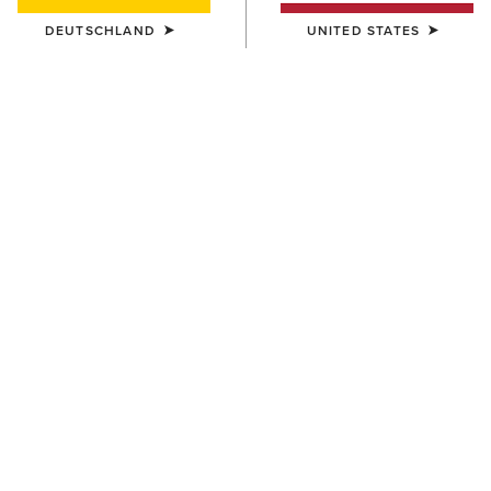
DEUTSCHLAND
UNITED STATES
DAMEN
DAMEN
Foundation Logo 1/2 Zip
Martine Sweatshirt
Sweatshirt
50,00 €
55,00 €
DAMEN
DAMEN
Victoria Sweatshirt
Saluut Sweater
55,00 €
90,00 €