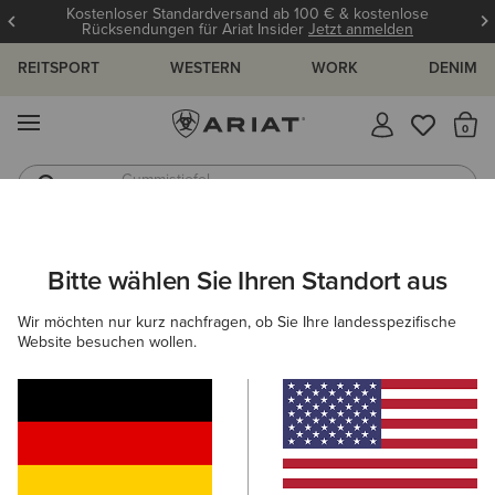
Kostenloser Standardversand ab 100 € & kostenlose
Rücksendungen für Ariat Insider
Jetzt anmelden
REITSPORT
WESTERN
WORK
DENIM
MENÜ
S
Gummistiefel
Reitstiefel
ARIAT
DAMEN
BEKLEIDUNG
SWEATSHIRTS & HOODIES
Bitte wählen Sie Ihren Standort aus
C
Pullover für Damen
Wir möchten nur kurz nachfragen, ob Sie Ihre landesspezifische
Website besuchen wollen.
Hoodies
Midlayer
Filter & Sortieren
15 ARTIKEL