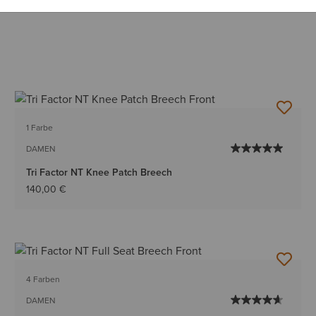
1 Farbe
DAMEN
Tri Factor NT Knee Patch Breech
140,00 €
4 Farben
DAMEN