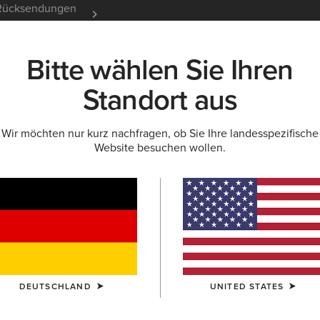
e Rücksendungen
12 Monate Garantie
Mehr er
Bitte wählen Sie Ihren
K
NEU & FEATURED
ARIAT LIFE
OUTLET
Standort aus
Wir möchten nur kurz nachfragen, ob Sie Ihre landesspezifische
REITHOSEN
Website besuchen wollen.
 Damen
DEUTSCHLAND
UNITED STATES