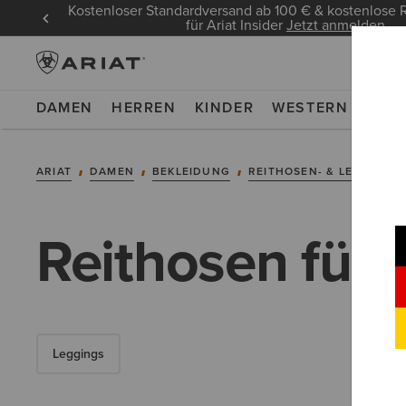
Kostenloser Standardversand ab 100 € & kostenlos
für Ariat Insider
Jetzt anmelden
DAMEN
HERREN
KINDER
WESTERN
WOR
ARIAT
DAMEN
BEKLEIDUNG
REITHOSEN- & LEGGINGS
Reithosen für
Leggings