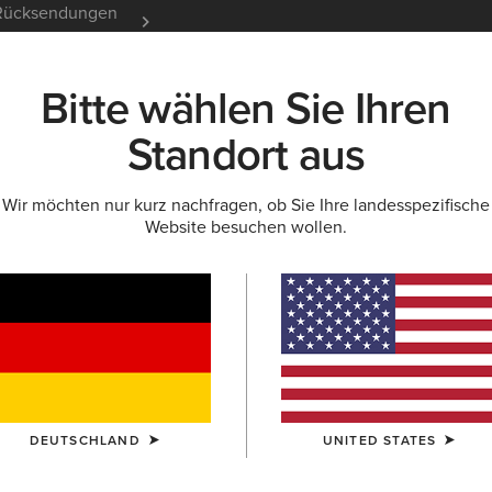
e Rücksendungen
12 Monate Garantie
Mehr er
Bitte wählen Sie Ihren
K
NEU & FEATURED
ARIAT LIFE
OUTLET
Standort aus
Wir möchten nur kurz nachfragen, ob Sie Ihre landesspezifische
REITHOSEN
Website besuchen wollen.
 Damen
DEUTSCHLAND
UNITED STATES