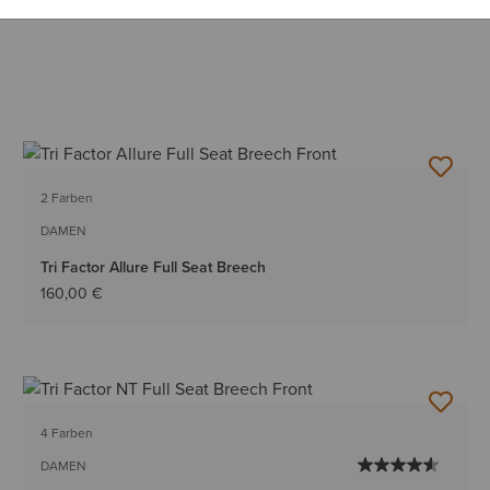
2 Farben
DAMEN
Tri Factor Allure Full Seat Breech
160,00 €
4 Farben
DAMEN