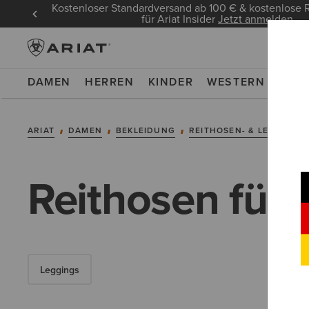
Kostenloser Standardversand ab 100 € & kostenlos
für Ariat Insider
Jetzt anmelden
DAMEN
HERREN
KINDER
WESTERN
WOR
ARIAT
DAMEN
BEKLEIDUNG
REITHOSEN- & LEGGINGS
Reithosen für
Leggings