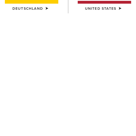
DEUTSCHLAND
UNITED STATES
DAMEN
UNISEX
Shield Performance Cap
Breathe Cap
30,00 €
35,00 €
UNISEX
DAMEN
Show Cap
Yeehaw Patch Cap
30,00 €
45,00 €