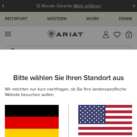
12 Monate Garantie
Mehr erfahren
REITSPORT
WESTERN
WORK
DENIM
MENÜ
S
Westernstiefel
Gummistiefel
ARIAT
DAMEN
ACCESSOIRES
MÜTZEN & CAPS
Bitte wählen Sie Ihren Standort aus
C
Mützen & Caps für Damen
Wir möchten nur kurz nachfragen, ob Sie Ihre landesspezifische
Website besuchen wollen.
Caps
Mützen
Filter & Sortieren
20 ARTIKEL