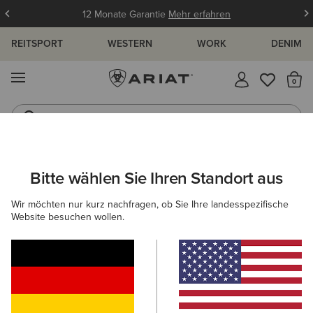
12 Monate Garantie
Mehr erfahren
REITSPORT
WESTERN
WORK
DENIM
MENÜ
S
Westernstiefel
Gummistiefel
ARIAT
NEU & FEATURED
KOLLEKTIONEN
TEAM KOLLEKTIO
Bitte wählen Sie Ihren Standort aus
C
Team Kollektion
Wir möchten nur kurz nachfragen, ob Sie Ihre landesspezifische
Website besuchen wollen.