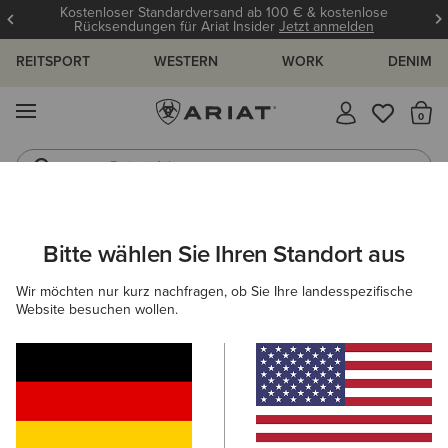
Kostenloser Standardversand ab 100 € & kostenlose
Rücksendungen für Ariat Insider
Jetzt anmelden
REITSPORT
WESTERN
WORK
DENIM
MENÜ
S
Reitstiefel
Jeans
ARIAT
NEU & FEATURED
KOLLEKTIONEN
TEAM KOLLEKTIO
Bitte wählen Sie Ihren Standort aus
C
Team Kollektion
Wir möchten nur kurz nachfragen, ob Sie Ihre landesspezifische
Website besuchen wollen.