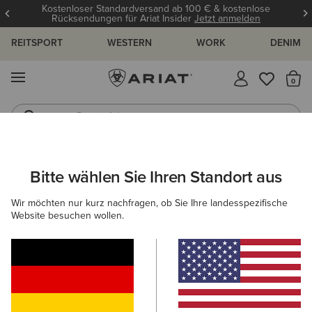
Kostenloser Standardversand ab 100 € & kostenlose
Rücksendungen für Ariat Insider
Jetzt anmelden
REITSPORT
WESTERN
WORK
DENIM
MENÜ
S
Reitstiefel
Jeans
ARIAT
GRÖSSENRATGEBER
Bitte wählen Sie Ihren Standort aus
C
Wir möchten nur kurz nachfragen, ob Sie Ihre landesspezifische
Größenratgeber
Website besuchen wollen.
FÜR DAMEN
FÜR HERREN
KINDER
OBERTEILE
HOSEN
SCHUHE
ACCESSOI