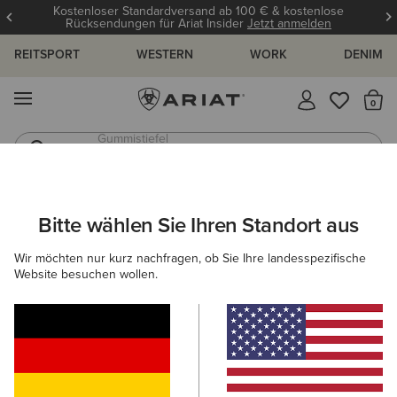
Kostenloser Standardversand ab 100 € & kostenlose
Rücksendungen für Ariat Insider
Jetzt anmelden
REITSPORT
WESTERN
WORK
DENIM
MENÜ
S
Gummistiefel
Reitstiefel
ARIAT
GRÖSSENRATGEBER
Bitte wählen Sie Ihren Standort aus
C
Wir möchten nur kurz nachfragen, ob Sie Ihre landesspezifische
Größenratgeber
Website besuchen wollen.
FÜR DAMEN
FÜR HERREN
KINDER
OBERTEILE
HOSEN
SCHUHE
ACCESSOI