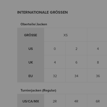
INTERNATIONALE GRÖSSEN
Oberteile/Jacken
GRÖSSE
XS
US
0
2
4
UK
4
6
8
EU
32
34
36
Turnierjacken (Regular)
US/CA/MX
2R
4R
6R