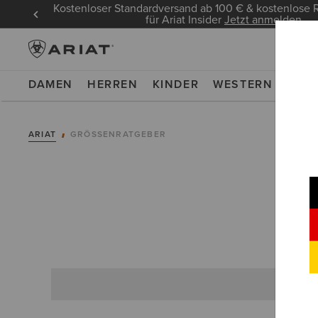
Kostenloser Standardversand ab 100 € & kostenlos
für Ariat Insider
Jetzt anmelden
DAMEN
HERREN
KINDER
WESTERN
WOR
ARIAT
GRÖSSENRATGEBER
F