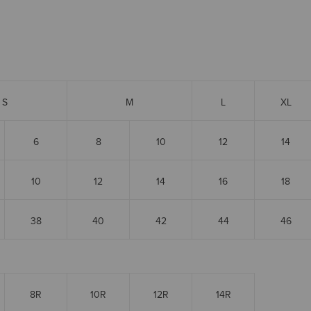
S
M
L
XL
6
8
10
12
14
10
12
14
16
18
38
40
42
44
46
8R
10R
12R
14R