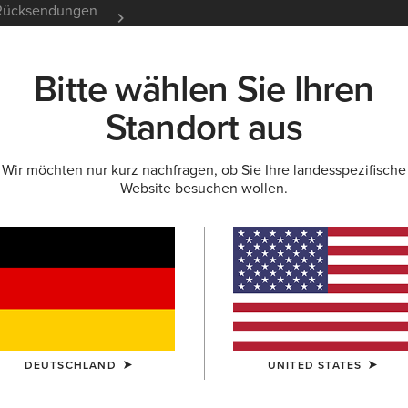
e Rücksendungen
12 Monate Garantie
Mehr er
Bitte wählen Sie Ihren
K
NEU & FEATURED
ARIAT LIFE
OUTLET
Standort aus
Wir möchten nur kurz nachfragen, ob Sie Ihre landesspezifische
Website besuchen wollen.
Größenratgeber
ÜR DAMEN
FÜR HERREN
KINDER
HUN
OBERTEILE
HOSEN
SCHUHE
ACCESSOIRE
DEUTSCHLAND
UNITED STATES