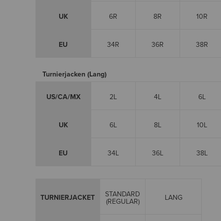
UK
6R
8R
10R
EU
34R
36R
38R
Turnierjacken (Lang)
US/CA/MX
2L
4L
6L
UK
6L
8L
10L
EU
34L
36L
38L
STANDARD
TURNIERJACKET
LANG
(REGULAR)