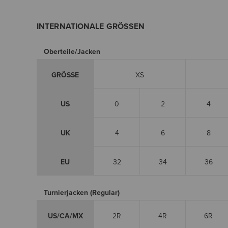
INTERNATIONALE GRÖSSEN
Oberteile/Jacken
GRÖSSE
XS
US
0
2
4
UK
4
6
8
EU
32
34
36
Turnierjacken (Regular)
US/CA/MX
2R
4R
6R