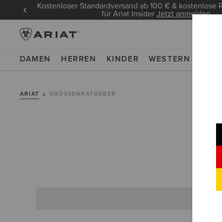
Kostenloser Standardversand ab 100 € & kostenlos
für Ariat Insider
Jetzt anmelden
DAMEN
HERREN
KINDER
WESTERN
WOR
ARIAT
GRÖSSENRATGEBER
F