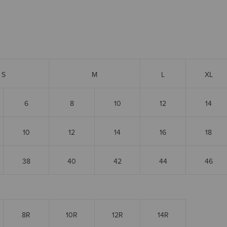
S
M
L
XL
6
8
10
12
14
10
12
14
16
18
38
40
42
44
46
8R
10R
12R
14R