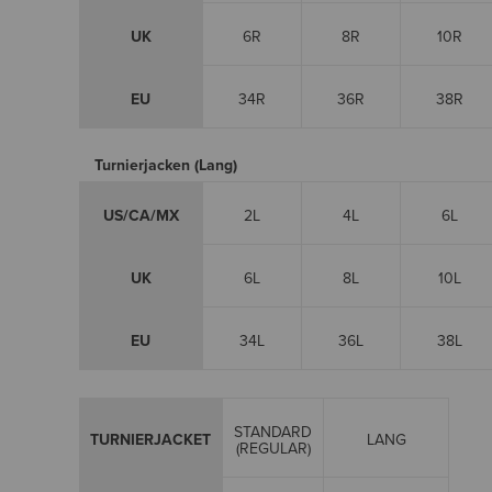
UK
6R
8R
10R
EU
34R
36R
38R
Turnierjacken (Lang)
US/CA/MX
2L
4L
6L
UK
6L
8L
10L
EU
34L
36L
38L
STANDARD
TURNIERJACKET
LANG
(REGULAR)