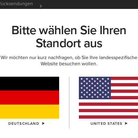
e Rücksendungen
12 Monate Garantie
Mehr er
Bitte wählen Sie Ihren
K
NEU & FEATURED
ARIAT LIFE
OUTLET
Standort aus
Wir möchten nur kurz nachfragen, ob Sie Ihre landesspezifische
Website besuchen wollen.
Größenratgeber
ÜR DAMEN
FÜR HERREN
KINDER
HUN
OBERTEILE
HOSEN
SCHUHE
ACCESSOIRE
DEUTSCHLAND
UNITED STATES