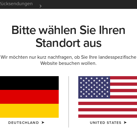
e Rücksendungen
12 Monate Garantie
Mehr er
Bitte wählen Sie Ihren
K
NEU & FEATURED
ARIAT LIFE
OUTLET
Standort aus
Wir möchten nur kurz nachfragen, ob Sie Ihre landesspezifische
Website besuchen wollen.
schlecht
Filtern Nach Größe
DEUTSCHLAND
UNITED STATES