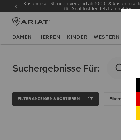
Kostenloser Standardversand ab 100 € & kostenlos
für Ariat Insider
Jetzt anmelden
DAMEN
HERREN
KINDER
WESTERN
WOR
Suchergebnisse Für:
FILTER ANZEIGEN & SORTIEREN
Filtern Nach Ge