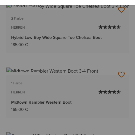
BESTSELLER
2 Farben
HERREN
Hybrid Low Boy Wide Square Toe Chelsea Boot
185,00 €
BESTSELLER
1 Farbe
HERREN
Midtown Rambler Western Boot
165,00 €