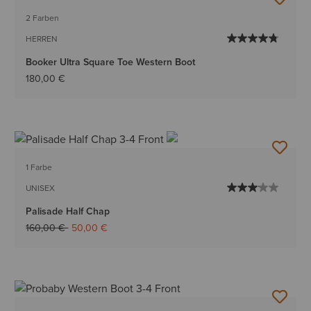
BESTSELLER
2 Farben
HERREN
Booker Ultra Square Toe Western Boot
180,00 €
1 Farbe
UNISEX
Palisade Half Chap
Reduziert von
auf
160,00 €
50,00 €