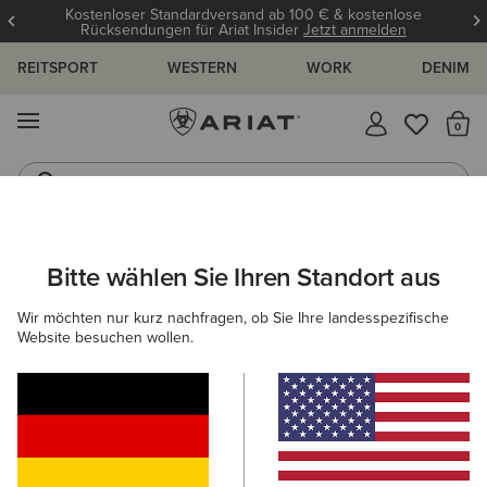
Kostenloser Standardversand ab 100 € & kostenlose
Rücksendungen für Ariat Insider
Jetzt anmelden
REITSPORT
WESTERN
WORK
DENIM
MENÜ
S
Gummistiefel
Reitstiefel
ARIAT
OUTLET
DAMEN
WESTERN
SCHUHE
Bitte wählen Sie Ihren Standort aus
C
Westernstiefel-Outlet für Damen
Wir möchten nur kurz nachfragen, ob Sie Ihre landesspezifische
Website besuchen wollen.
Bekleidung
3 ARTIKEL
Filter & Sortieren