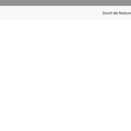
Durch die Nutzung
Werden Sie
Mitglied bei Ariat
Insider
Kostenloser Versand ab 100 €,
kostenlose Rücksendungen und
exklusive Vorteile!