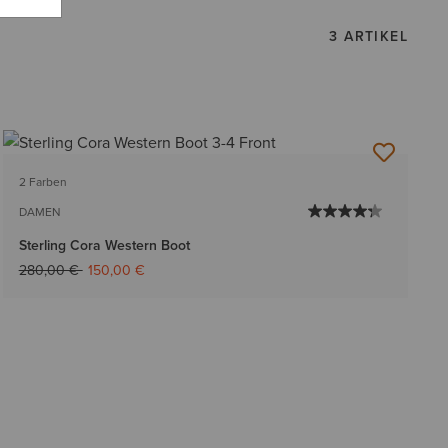
3 ARTIKEL
2 Farben
DAMEN
Sterling Cora Western Boot
Reduziert von
auf
280,00 €
150,00 €