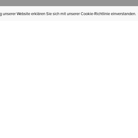
 unserer Website erklären Sie sich mit unserer Cookie-Richtlinie einverstanden.
MEIN KONTO
I
BESTELLSTATUS
RÜCKSENDUNGEN
Mein Konto
Hä
Newsletteranmeldung
In
GESCHENKGUTSCHEINE
Für später gespeichert
Jo
LIEFERUNG & VERSAND
Ariat Insider
Gr
GARANTIE
Ariat weiterempfehlen
Tr
KLARNA
St
HILFE