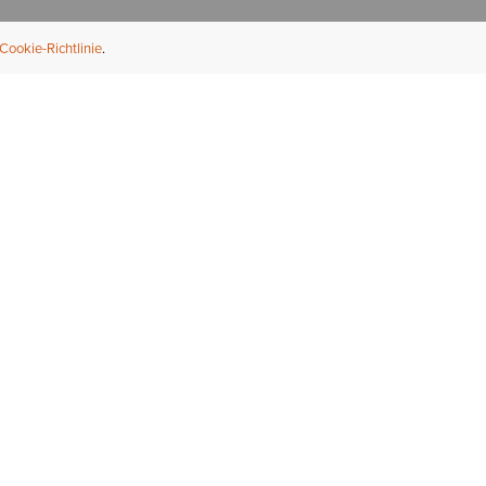
Cookie-Richtlinie
NFORMATION
ÜBER UNS
ndler finden
Über Ariat
ternational
Nachhaltigkeit
bs & Karriere
Presse
ößentabellen
Athleten
ue Fit
iefel-Reparaturservice