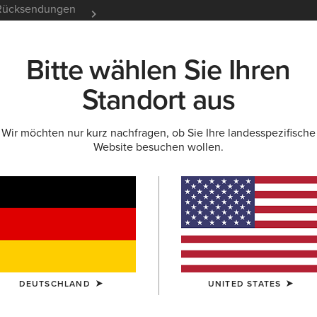
e Rücksendungen
12 Monate Garantie
Mehr er
Bitte wählen Sie Ihren
K
NEU & FEATURED
ARIAT LIFE
OUTLET
Standort aus
Wir möchten nur kurz nachfragen, ob Sie Ihre landesspezifische
Website besuchen wollen.
-Outlet für Dam
DEUTSCHLAND
UNITED STATES