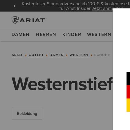
Kostenloser Standardversand ab 100 € & kostenlos
für Ariat Insider
Jetzt anmelden
DAMEN
HERREN
KINDER
WESTERN
WOR
ARIAT
OUTLET
DAMEN
WESTERN
SCHUHE
Westernstiefel
Bekleidung