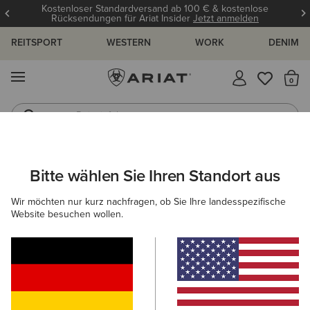
Kostenloser Standardversand ab 100 € & kostenlose
Rücksendungen für Ariat Insider
Jetzt anmelden
REITSPORT
WESTERN
WORK
DENIM
MENÜ
S
Reitstiefel
Jeans
ARIAT
OUTLET
DAMEN
WESTERN
SCHUHE
Bitte wählen Sie Ihren Standort aus
C
Westernstiefel-Outlet für Damen
Wir möchten nur kurz nachfragen, ob Sie Ihre landesspezifische
Website besuchen wollen.
Bekleidung
Filter & Sortieren
3 ARTIKEL