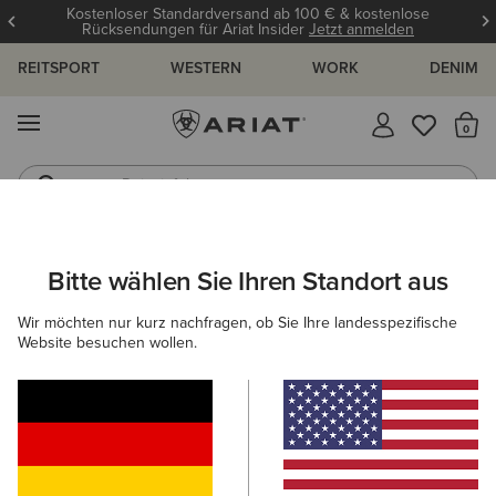
Kostenloser Standardversand ab 100 € & kostenlose
Rücksendungen für Ariat Insider
Jetzt anmelden
REITSPORT
WESTERN
WORK
DENIM
MENÜ
S
Reitstiefel
Jeans
ARIAT
OUTLET
DAMEN
REITEN
SCHUHE
Bitte wählen Sie Ihren Standort aus
C
Reitschuh-Outlet für Damen
Wir möchten nur kurz nachfragen, ob Sie Ihre landesspezifische
Website besuchen wollen.
Bekleidung
Accessories
Filter & Sortieren
5 ARTIKEL