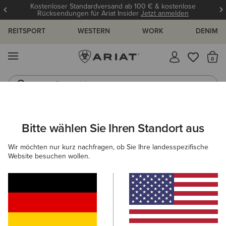
Kostenloser Standardversand ab 100 € & kostenlose
Rücksendungen für Ariat Insider
Jetzt anmelden
REITSPORT
WESTERN
WORK
DENIM
MENÜ
S
Reitstiefel
Jeans
ARIAT
OUTLET
DAMEN
REITEN
SCHUHE
Bitte wählen Sie Ihren Standort aus
C
Reitschuh-Outlet für Damen
Wir möchten nur kurz nachfragen, ob Sie Ihre landesspezifische
Website besuchen wollen.
Bekleidung
Accessories
Filter & Sortieren
5 ARTIKEL