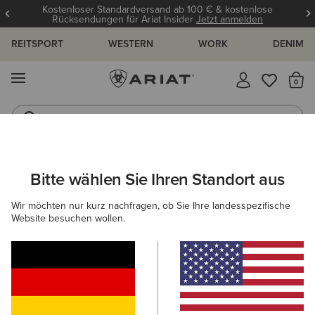
Kostenloser Standardversand ab 100 € & kostenlose
Rücksendungen für Ariat Insider
Jetzt anmelden
REITSPORT
WESTERN
WORK
DENIM
MENÜ
S
Gummistiefel
Reitstiefel
ARIAT
OUTLET
HERREN
WESTERN
Bitte wählen Sie Ihren Standort aus
C
Beliebte Suchbegriffe:
Wir möchten nur kurz nachfragen, ob Sie Ihre landesspezifische
Website besuchen wollen.
Stiefel
Schuhe
Jeans
Shirt