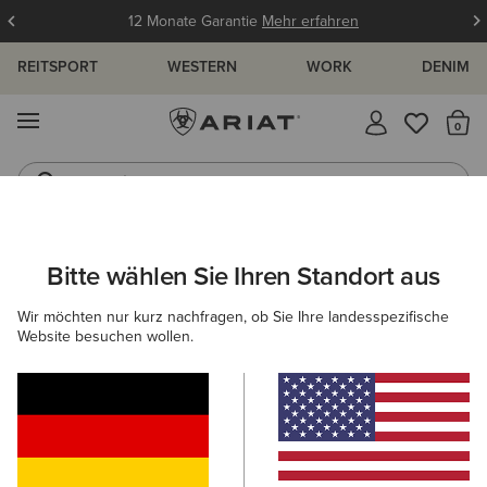
12 Monate Garantie
Mehr erfahren
REITSPORT
WESTERN
WORK
DENIM
MENÜ
S
Jeans
Westernstiefel
ARIAT
OUTLET
HERREN
WESTERN
Bitte wählen Sie Ihren Standort aus
C
Beliebte Suchbegriffe:
Wir möchten nur kurz nachfragen, ob Sie Ihre landesspezifische
Website besuchen wollen.
Stiefel
Schuhe
Jeans
Shirt