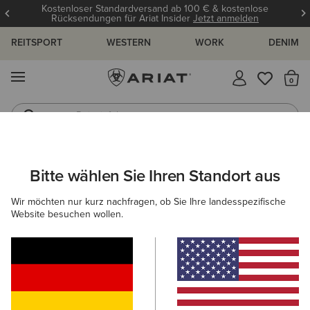
Kostenloser Standardversand ab 100 € & kostenlose
Rücksendungen für Ariat Insider
Jetzt anmelden
REITSPORT
WESTERN
WORK
DENIM
MENÜ
S
Reitstiefel
Jeans
ARIAT
WESTERN
WESTERNBEKLEIDUNG FÜR HERREN
WE
Bitte wählen Sie Ihren Standort aus
C
Westernhemden für Herren
Wir möchten nur kurz nachfragen, ob Sie Ihre landesspezifische
Website besuchen wollen.
Tops & T-Shirts
Jacken
Denim
Hoodies & Sweat
Filter & Sortieren
9 ARTIKEL