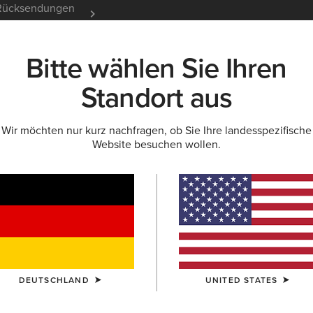
e Rücksendungen
12 Monate Garantie
Mehr er
Bitte wählen Sie Ihren
K
NEU & FEATURED
ARIAT LIFE
OUTLET
Standort aus
Wir möchten nur kurz nachfragen, ob Sie Ihre landesspezifische
ENSTIEFEL
Website besuchen wollen.
efel für Herren
iefel
DEUTSCHLAND
UNITED STATES