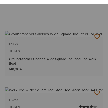
NEU
1 Farbe
HERREN
Groundrancher Chelsea Wide Square Toe Steel Toe Work
Boot
140,00 €
1 Farbe
HERREN