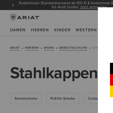
Kostenloser Standardversand ab 100 € & kostenlos
für Ariat Insider
Jetzt anmelden
DAMEN
HERREN
KINDER
WESTERN
WOR
ARIAT
HERREN
WORK
ARBEITSSCHUHE
STAHLKAPP
Stahlkappensti
Schnürschuhe
Pull-On Schuhe
Carbonkappenst