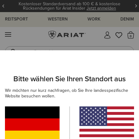
Kostenloser Standardversand ab 100 € & kostenlose
Rücksendungen für Ariat Insider
Jetzt anmelden
REITSPORT
WESTERN
WORK
DENIM
MENÜ
S
Reitstiefel
Jeans
ARIAT
HERREN
WORK
ARBEITSSCHUHE
CARBONKAPPEN
Bitte wählen Sie Ihren Standort aus
C
Carbonkappenstiefel für Herren
Wir möchten nur kurz nachfragen, ob Sie Ihre landesspezifische
Website besuchen wollen.
Schnürschuhe
Pull-On Schuhe
Stahlkappenstiefel
Filter & Sortieren
2 ARTIKEL