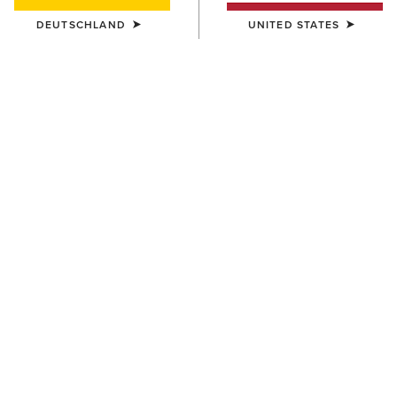
BESTSELLER
DEUTSCHLAND
UNITED STATES
HERREN
HERREN
WorkHog XT Waterproof
WorkHog XT Waterproof
Wide Square Toe Carbon Toe
Wide Square Toe Carbon Toe
Work Boot
Work Boot
230,00 €
240,00 €