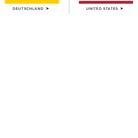
DEUTSCHLAND
UNITED STATES
HERREN
HERREN
Rebar M7 Slim DuraStretch
Rebar M7 Slim DuraStretch
Edge Straight Jean
Workhorse Stackable Straight
Leg Jean
95,00 €
100,00 €