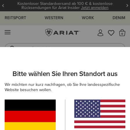
Kostenloser Standardversand ab 100 € & kostenlose
Rücksendungen für Ariat Insider
Jetzt anmelden
REITSPORT
WESTERN
WORK
DENIM
MENÜ
S
Reitstiefel
Jeans
ARIAT
HERREN
WORK
BEKLEIDUNG
DENIM
Bitte wählen Sie Ihren Standort aus
C
Arbeitsjeans für Herren
Wir möchten nur kurz nachfragen, ob Sie Ihre landesspezifische
Website besuchen wollen.
Oberbekleidung
Sweatshirts & Hoodies
Oberteile & T
Filter & Sortieren
2 ARTIKEL