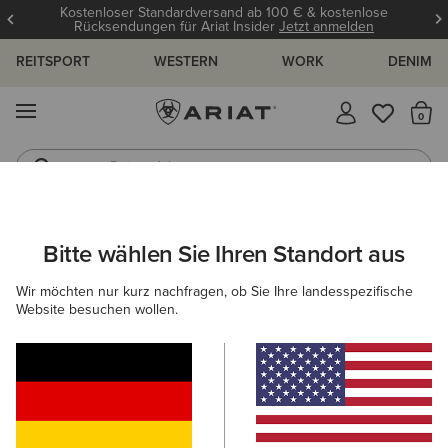
Kostenloser Standardversand ab 100 € & kostenlose
Rücksendungen für Ariat Insider
Jetzt anmelden
REITSPORT
WESTERN
WORK
DENIM
MENÜ
S
Reitstiefel
Jeans
ARIAT
HERREN
WORK
BEKLEIDUNG
DENIM
Bitte wählen Sie Ihren Standort aus
C
Arbeitsjeans für Herren
Wir möchten nur kurz nachfragen, ob Sie Ihre landesspezifische
Website besuchen wollen.
Oberbekleidung
Sweatshirts & Hoodies
Oberteile & T
Filter & Sortieren
2 ARTIKEL