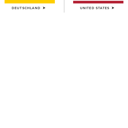
DEUTSCHLAND
UNITED STATES
HERREN
HERREN
Rebar M7 Slim DuraStretch
Rebar M7 Slim DuraStretch
Edge Straight Jean
Workhorse Stackable Straight
Leg Jean
95,00 €
100,00 €