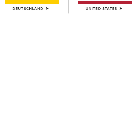
DEUTSCHLAND
UNITED STATES
HERREN
Work Canvas Bifold Wallet
50,00 €