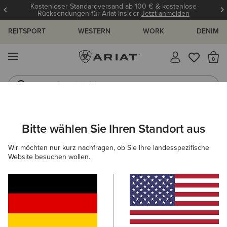
Kostenloser Standardversand ab 100 € & kostenlose
Rücksendungen für Ariat Insider
Jetzt anmelden
REITSPORT
WESTERN
WORK
DENIM
MENÜ
S
Gummistiefel
Reitstiefel
ARIAT
HERREN
WORK
ACCESSOIRES
GELDBÖRSEN
Bitte wählen Sie Ihren Standort aus
C
Work-Geldbörsen für Herren
Wir möchten nur kurz nachfragen, ob Sie Ihre landesspezifische
Website besuchen wollen.
Mützen & Caps
Socken
Gürtel
Filter & Sortieren
1 ARTIKEL