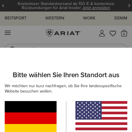
Kostenloser Standardversand ab 100 € & kostenlose
Rücksendungen für Ariat Insider
Jetzt anmelden
REITSPORT
WESTERN
WORK
DENIM
MENÜ
S
Reitstiefel
Jeans
ARIAT
HERREN
WESTERN
SCHUHE
Bitte wählen Sie Ihren Standort aus
C
Herren Westernstiefel & Cowboystiefel
Wir möchten nur kurz nachfragen, ob Sie Ihre landesspezifische
Website besuchen wollen.
Performance
Western Fashion
Casual
Filter & Sortieren
13 ARTIKEL